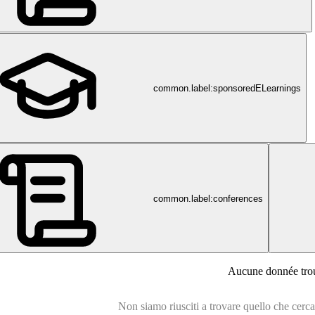
@philips.com
common.label:sponsoredELearnings
common.label:conferences
Aucune donnée tro
Non siamo riusciti a trovare quello che cercavi