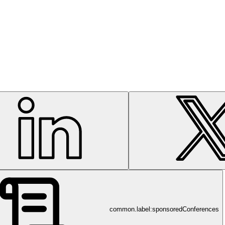
Philips Sleep & Respirotary Care
atientenzentrierte Schlaftherapie-Lösungen für ein besseres Leben
common.label:sponsoredConferences