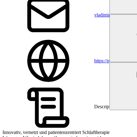
vladimir.stojiljkovic
https://philips.de
Description
Innovativ, vernetzt und patientenzentriert Schlaftherapie-