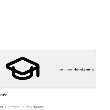
common.label:eLearning
uvée
. Controlla i filtri o riprova.