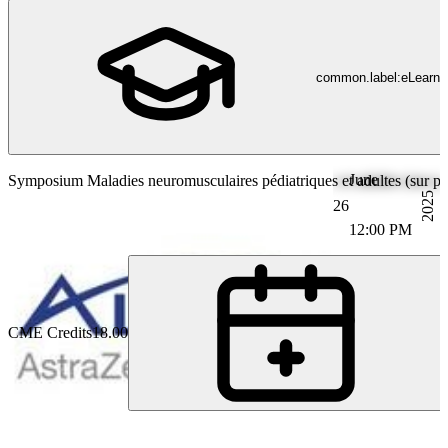
common.label:eLearni
June
Symposium Maladies neuromusculaires pédiatriques et adultes (sur plac
2025
26
12:00 PM
CME Credits
18.00