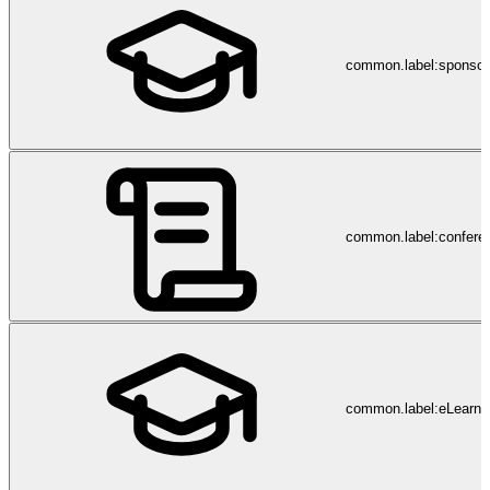
common.label:sponsor
common.label:confere
common.label:eLearni