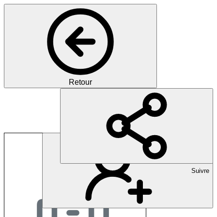
Retour
Localmed AG
Suivre