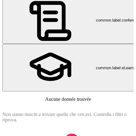
common.label:confere
common.label:eLearni
Aucune donnée trouvée
Non siamo riusciti a trovare quello che cercavi. Controlla i filtri o
riprova.