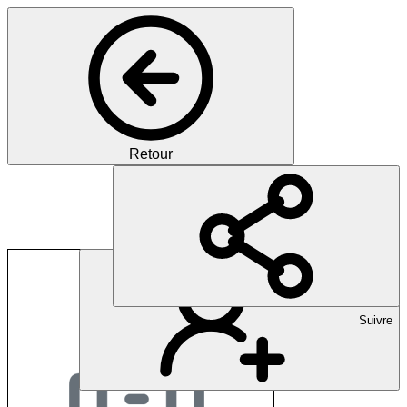
Retour
Kantonsspital Obwal
Suivre