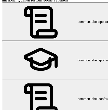
mit hoher Qualität für zufriedene Patienten
common.label:sponso
common.label:sponsor
common.label:confere