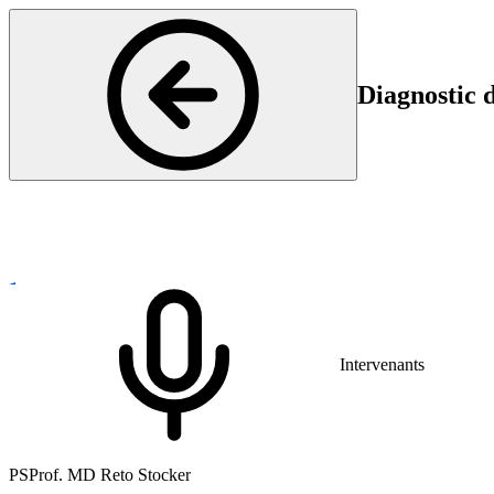
Diagnostic 
General Neurology
Intervenants
1
1
PS
Prof. MD Reto Stocker