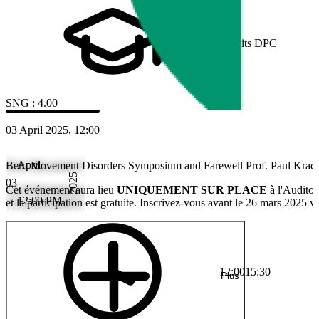
Crédits DPC
SNG
:
4.00
03 April 2025, 12:00
April
Bern Movement Disorders Symposium and Farewell Prof. Paul Krack (
2025
03
Cet événement aura lieu
UNIQUEMENT SUR PLACE
à l'Auditor
12:00 PM
et la participation est gratuite. Inscrivez-vous avant le 26 mars 2025 v
12:00
15:30
Plus