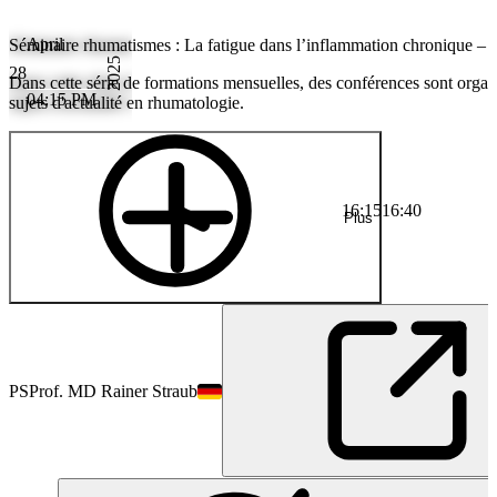
April
Séminaire rhumatismes : La fatigue dans l’inflammation chronique – d
2025
28
Dans cette série de formations mensuelles, des conférences sont organ
04:15 PM
sujets d'actualité en rhumatologie.
16:15
16:40
Plus
PS
Prof. MD Rainer Straub