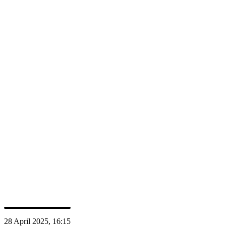
sujets d'actualité en rhumatologie.
Crédits DPC
AIM
:
1.00
SGR
:
1.00
Intervenants
PS
Prof. MD Rainer Straub
28 April 2025, 16:15