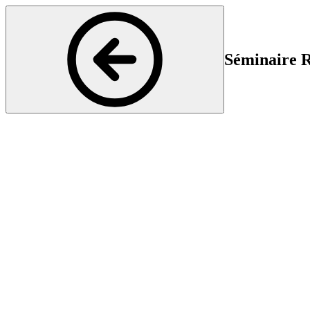
Séminaire R
Rhumatologie
Début
Fin
23 Jun 2025 16:15
23 
Dans cette série de formations mensuelles, des conférences sont organ