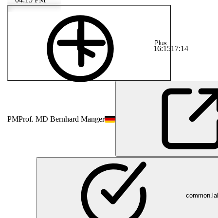
Plus
16:15
17:14
PM
Prof. MD Bernhard Manger
common.lab