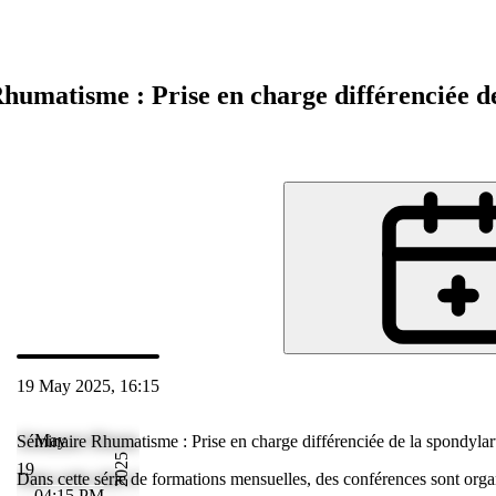
humatisme : Prise en charge différenciée de
n
19 May 2025, 16:15
 May 2025 17:11
May
Séminaire Rhumatisme : Prise en charge différenciée de la spondylart
2025
19
isées sur des
Dans cette série de formations mensuelles, des conférences sont organ
04:15 PM