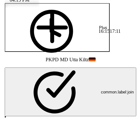
Plus
16:15
17:11
PK
PD MD Utta Kiltz
common.label:join