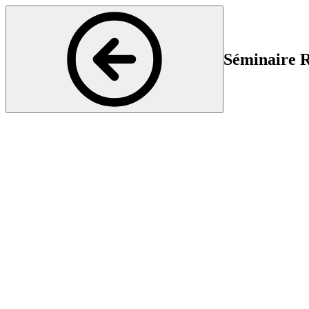
Séminaire R
Rhumatologie
Début
Fi
19 May 2025 16:15
19
Dans cette série de formations mensuelles, des conférences sont organ