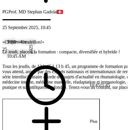
PG
Prof. MD Stephan Gadola
25 September 2025, 10:45
September
«CPPD – Cendrillon!»
2025
25
Le jeudi, place à la formation : compacte, diversifiée et hybride !
10:45 AM
Tous les jeudis, de 12 h 45 à 13 h 45, un programme de formation pa
vous attend, animé par des experts nationaux et internationaux de re
série interdisciplinaire aborde des sujets d'actualité en rhumatologie, o
médecine interne, médecine manuelle, réadaptation et immunologie, 
10:45
11:45
pratique et scientifiquement fondée. Tenez-vous au courant, sur place 
Plus