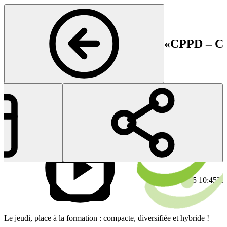
«CPPD – Ce
Rhumatologie
Début
Fi
25 Sep 2025 10:45
25
Le jeudi, place à la formation : compacte, diversifiée et hybride !