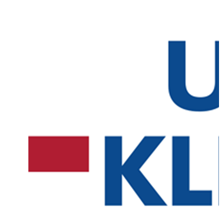
d'échanger régulièrement et de perfectionner notre formation sans pe
de temps. Elles nous donnent également accès à des discussions pass
des intervenants et des collègues, indépendamment des frontières géo
Dans cet esprit, notre programme Pneumo se déroulera également en 
pour devise « Être ouvert à la nouveauté et profiter de l'interdisciplinar
Conformément à cette devise, nous souhaitons organiser régulièremen
prochains mois des webinaires courts et concis (1 h 30 = 2 points de l
médicale du Bade-Wurtemberg) avec des intervenants de différentes sp
sur un large éventail de sujets pulmonaires.
Les webinaires auront lieu le mercredi de 17 h 30 à 19 h. Malgré le fo
l'interactivité ne doit pas être négligée : les présentations sont progr
manière à laisser suffisamment de temps pour les questions et les écha
Nous tenons à remercier tous ceux qui ont contribué au succès de cet
Outre les intervenants, nous remercions également l'industrie pharmac
généreux soutien rend ce programme de formation possible.
Nous espérons que vous aussi trouverez ce programme de formation di