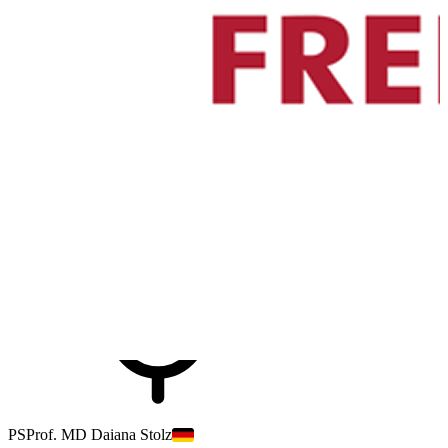
passionnant et serions ravis de recevoir votre inscription.
Cordialement,
Crédits DPC
DGP
:
2.00
Intervenants
PS
Prof. MD Daiana Stolz