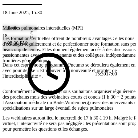
18 June 2025, 15:30
June
Maladies pulmonaires interstitielles (MPI)
2025
18
Les formations virtuelles offrent de nombreux avantages : elles nous 
03:30 PM
d'échanger régulièrement et de perfectionner notre formation sans per
beaucoup de temps. Elles donnent également accès à des discussions
passionnantes avec des intervenants et des collègues, indépendammen
frontières géographiques.
Dans cet esprit, notre programme Pneumo se déroulera également en 
avec pour devise « Être ouvert à la nouveauté et profiter de
15:30
17:00
l'interdisciplinarité ».
Conformément à cette devise, nous souhaitons organiser régulièremen
des prochains mois des webinaires courts et concis (1 h 30 = 2 points
l'Association médicale du Bade-Wurtemberg) avec des intervenants de
spécialisations sur un large éventail de sujets pulmonaires.
Les webinaires auront lieu le mercredi de 17 h 30 à 19 h. Malgré le f
virtuel, l'interactivité ne sera pas négligée : les présentations sont pr
pour permettre les questions et les échanges.