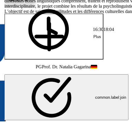
 linguistiques
différentes zones linguistiques comprennent, traitent et reproduisent 
. En utilisant
interdisciplinaire, le projet combine les résultats de la psycholingui
L’objectif est de saisir les similitudes et les différences culturelles d
erche cognitive.
nouvel élan au développement du langage.
 l’acquisition
veloppement du
16:30
18:04
Plus
PG
Prof. Dr. Natalia Gagarina
common.label:join