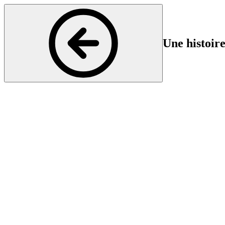
Une histoire
Psychiatrie et Psychothérapie
Début
Fin
24 Jun 2025 16:30
24 
Les récits fictifs façonnent notre pensée, nos émotions et notre langage