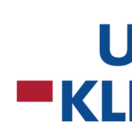
enfance. Cette étude examine comment les enfants de différentes zones
comprennent, traitent et reproduisent verbalement des histoires fictives
une approche interdisciplinaire, le projet combine les résultats de la
psycholinguistique, de la psychologie du développement et de la rech
L’objectif est de saisir les similitudes et les différences culturelles dans
du langage à travers des histoires et de donner un nouvel élan au dé
langage.
Intervenants
PG
Prof. Dr. Natalia Gagarina