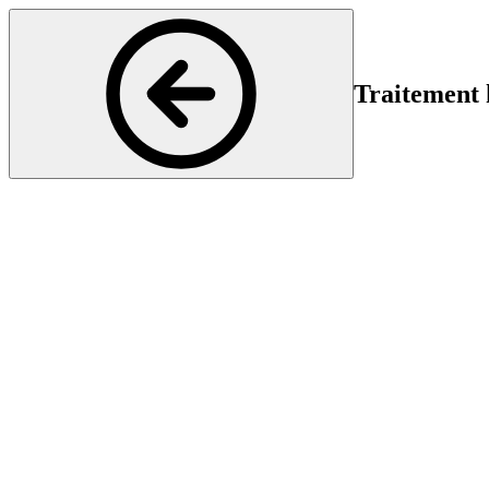
Traitement 
Psychiatrie et Psychothérapie
Début
Fin
19 Jun 2025 14:15
19 
Le traitement hospitalier des psychotraumatismes complexes représen