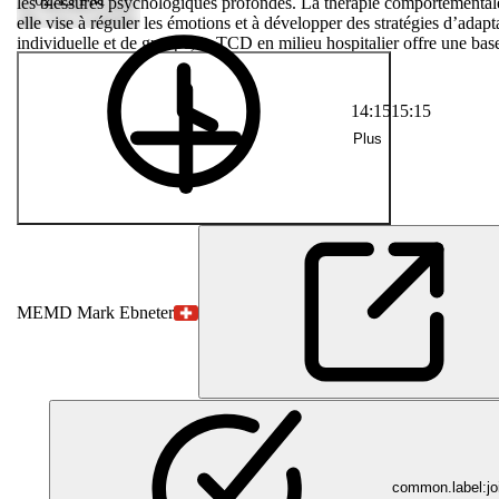
ures
les blessures psychologiques profondes. La thérapie comportementale 
(TCD) s’est
elle vise à réguler les émotions et à développer des stratégies d’adap
tions et à
individuelle et de groupe, la TCD en milieu hospitalier offre une ba
 structurée de
 une base
14:15
15:15
Plus
ME
MD Mark Ebneter
common.label:jo