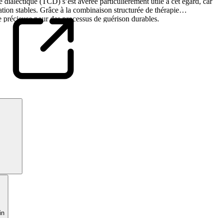
dialectique (TCD) s’est avérée particulièrement utile à cet égard, car
tation stables. Grâce à la combinaison structurée de thérapie
se précieuse pour des processus de guérison durables.
in