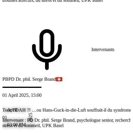
troubles affectifs, du stress et du sommeil, UPK Basel
Intervenants
PB
PD Dr. phil. Serge Brand
01 April 2025, 15:00
April
Tout TDAH ?! …ou Hans-Guck-in-die-Luft souffrait-il du syndrome 
2025
01
Intervenant : PD Dr. phil. Serge Brand, psychologue senior, recherche,
03:00 PM
stress et du sommeil, UPK Basel