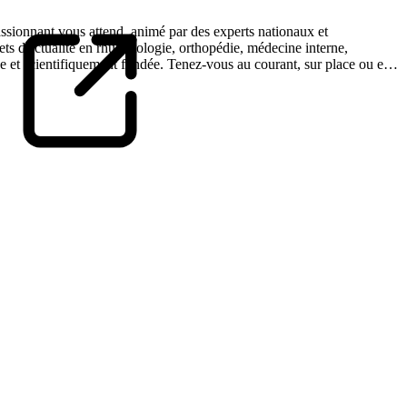
ssionnant vous attend, animé par des experts nationaux et
ets d'actualité en rhumatologie, orthopédie, médecine interne,
 et scientifiquement fondée. Tenez-vous au courant, sur place ou en