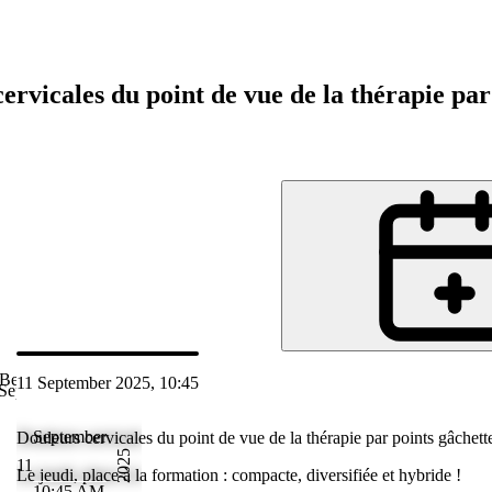
ervicales du point de vue de la thérapie pa
Bethesda Spital
11 September 2025, 10:45
Sep 2025 11:45
September
Douleurs cervicales du point de vue de la thérapie par points gâchet
2025
11
Le jeudi, place à la formation : compacte, diversifiée et hybride !
10:45 AM