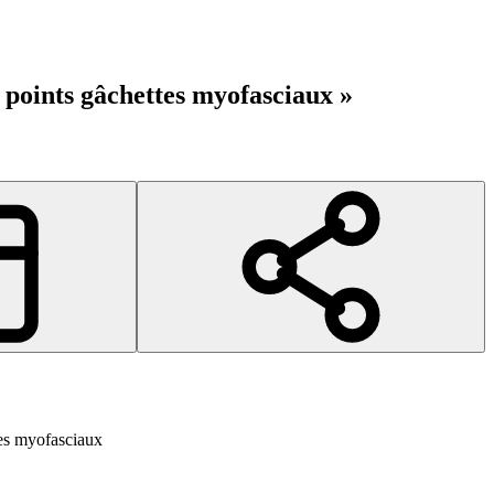
r points gâchettes myofasciaux »
tes myofasciaux