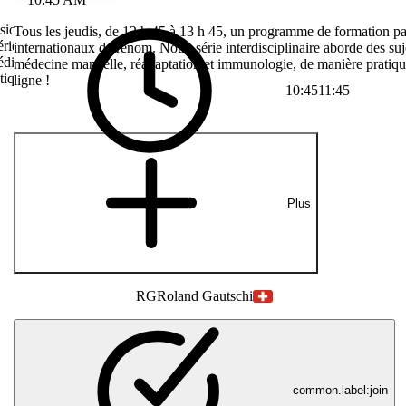
ssionnant vous
Tous les jeudis, de 12 h 45 à 13 h 45, un programme de formation pa
érie
internationaux de renom. Notre série interdisciplinaire aborde des suj
pédie, médecine
médecine manuelle, réadaptation et immunologie, de manière pratique
tiques et
ligne !
10:45
11:45
Plus
RG
Roland Gautschi
common.label:join