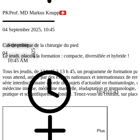
PK
Prof. MD Markus Knupp
04 September 2025, 10:45
September
Cas de pratique de la chirurgie du pied
2025
04
Le jeudi, place à la formation : compacte, diversifiée et hybride !
10:45 AM
Tous les jeudis, de 12 h 45 à 13 h 45, un programme de formation pa
vous attend, animé par des experts nationaux et internationaux de re
série interdisciplinaire aborde des sujets d'actualité en rhumatologie, o
médecine interne, médecine manuelle, réadaptation et immunologie, 
10:45
11:43
pratique et scientifiquement fondée. Tenez-vous au courant, sur place 
Plus