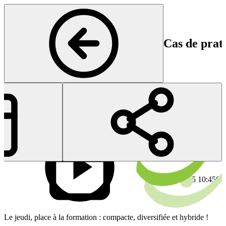
Cas de prati
Orthopédie
Début
Fi
04 Sep 2025 10:45
04
Le jeudi, place à la formation : compacte, diversifiée et hybride !