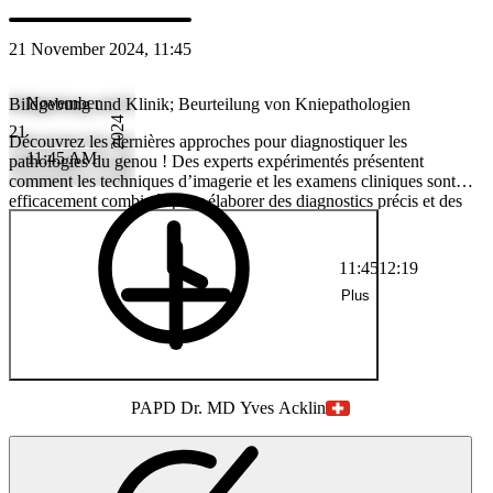
21 November 2024, 11:45
November
Bildgebung und Klinik; Beurteilung von Kniepathologien
2024
21
Découvrez les dernières approches pour diagnostiquer les
11:45 AM
pathologies du genou ! Des experts expérimentés présentent
comment les techniques d’imagerie et les examens cliniques sont
efficacement combinés pour élaborer des diagnostics précis et des
stratégies de traitement optimales. Un événement pour tous ceux qui
sont intéressés par des solutions innovantes en matière de diagnostic
du genou !
11:45
12:19
Plus
PA
PD Dr. MD Yves Acklin