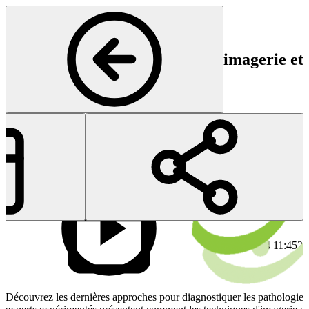
imagerie et 
Chirurgie Orthopédique
Début
Fi
21 Nov 2024 11:45
21
Découvrez les dernières approches pour diagnostiquer les pathologie