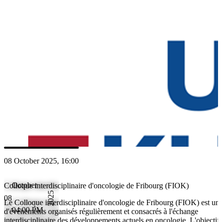
d'événements organisés régulièrement et consacrés à l'échange interdis
développements actuels en oncologie. L'objectif est de fournir une pl
médecins et aux spécialistes de diverses disciplines pour discuter des 
découvertes scientifiques, des approches thérapeutiques et des expérie
et pour apprendre les uns des autres. Une étroite collaboration entre di
disciplines favorise des soins aux patients holistiques et modernes.
Intervenants
MR
MD Justyna Rawluk
08 October 2025, 16:00
October
Colloque interdisciplinaire d'oncologie de Fribourg (FIOK)
2025
08
Le Colloque interdisciplinaire d'oncologie de Fribourg (FIOK) est une
04:00 PM
d'événements organisés régulièrement et consacrés à l'échange
interdisciplinaire des développements actuels en oncologie. L'objectif 