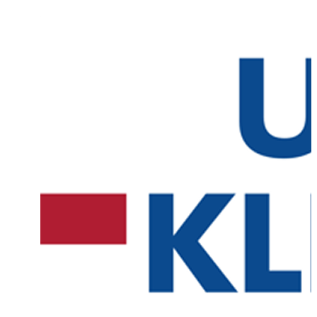
Chers collègues, chères sages-femmes, cher personnel infirmier,
nous nous réjouissons de vous retrouver le 9. Nous avons le plaisir de
notre colloque de médecine périnatale en ligne le 17 juillet 2025, de 
Nous souhaitons présenter régulièrement des sujets interdisciplinaires re
prise en charge de nos femmes enceintes et à la périnatalogie.
Lors de notre prochaine réunion, nous souhaitons vous informer et di
vous du sujet suivant :
Infections pendant la grossesse (CMV, Parvo B19 et toxoplasmose) : d
traitement pendant la grossesse et après la naissance.
Intervenants : Dr Elke Bäz | Prof. Dr. Hans Fuchs, Directeur : Dr. Fil
Erol
La participation à cette série d'événements en ligne est gratuite, mais l'
obligatoire.