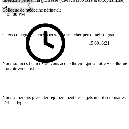
Infections pendant la grossesse (CMV, Parvo B19 et toxoplasmose) : Di
2025
09
Colloque de médecine périnatale
03:00 PM
Chers collègues, chères sages-femmes, cher personnel soignant,
15:00
16:21
Nous sommes heureux de vous accueillir en ligne à notre « Colloque d
pouvoir vous inviter.
Nous aimerions présenter régulièrement des sujets interdisciplinaires re
périnatalogie.