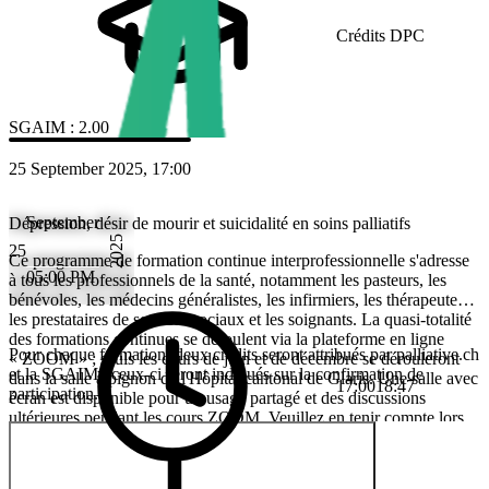
Crédits DPC
SGAIM
:
2.00
25 September 2025, 17:00
September
Dépression, désir de mourir et suicidalité en soins palliatifs
2025
25
Ce programme de formation continue interprofessionnelle s'adresse
05:00 PM
à tous les professionnels de la santé, notamment les pasteurs, les
bénévoles, les médecins généralistes, les infirmiers, les thérapeutes,
les prestataires de services sociaux et les soignants. La quasi-totalité
des formations continues se déroulent via la plateforme en ligne
Pour chaque formation, deux crédits seront attribués par palliative.ch
« ZOOM » ; seuls les cours de juin et de décembre se dérouleront
et la SGAIM ; ceux-ci seront indiqués sur la confirmation de
dans la salle à pignon de l'Hôpital cantonal de Glaris. Une salle avec
17:00
18:47
participation.
écran est disponible pour un usage partagé et des discussions
ultérieures pendant les cours ZOOM. Veuillez en tenir compte lors
de votre inscription.