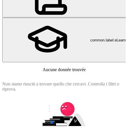
common.label:eLearni
Aucune donnée trouvée
Non siamo riusciti a trovare quello che cercavi. Controlla i filtri o
riprova.