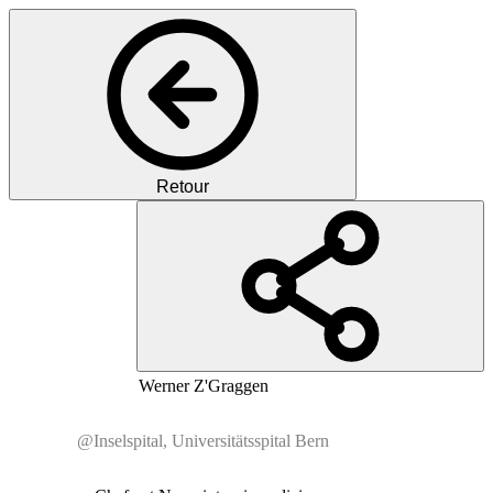
Retour
PZ
Prof.
MD
Werner
Z'Graggen
@Inselspital, Universitätsspital Bern