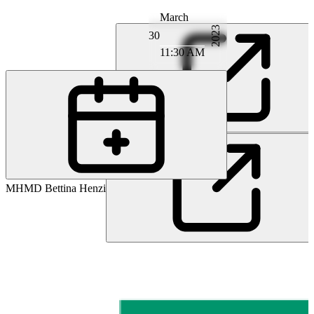
March
2023
30
11:30 AM
PD
PD MD Moritz Deml
MH
MD Bettina Henzi