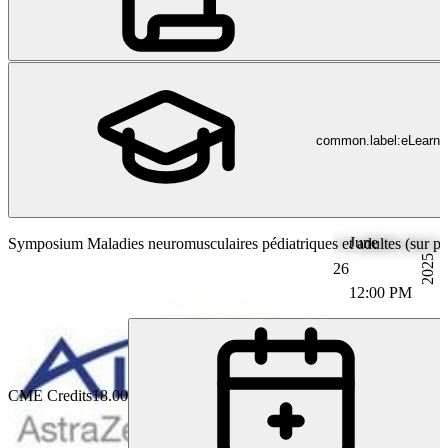
common.label:eLearni
June
Symposium Maladies neuromusculaires pédiatriques et adultes (sur plac
2025
26
12:00 PM
CME Credits
18.00