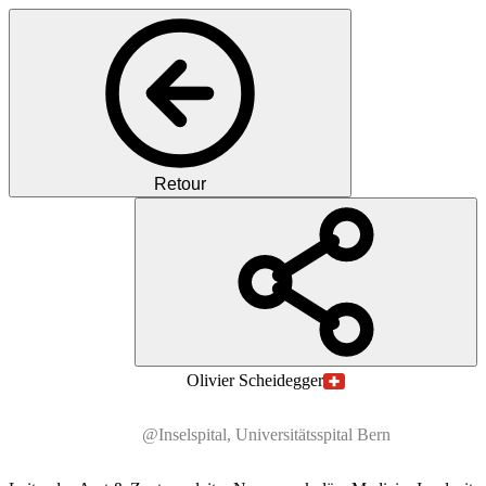
Retour
PS
Prof.
Dr. med.
Olivier
Scheidegger
@Inselspital, Universitätsspital Bern