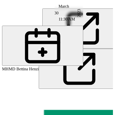
March
2023
30
11:30 AM
PD
PD MD Moritz Deml
MH
MD Bettina Henzi