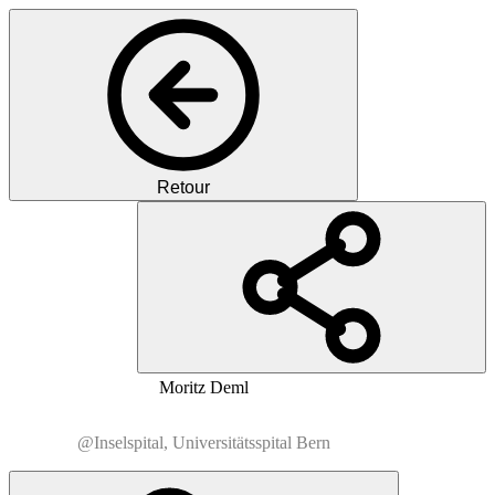
Retour
PD
PD
MD
Moritz
Deml
@Inselspital, Universitätsspital Bern