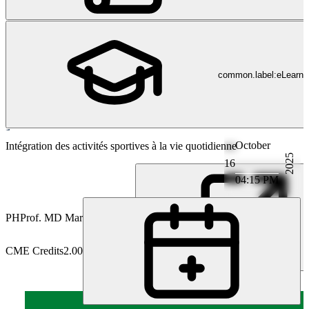
common.label:eLearni
October
Cardiologie
Intégration des activités sportives à la vie quotidienne
2025
16
04:15 PM
PH
Prof. MD Martin Halle
CME Credits
2.00