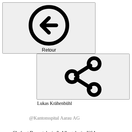
Retour
MK
MD
Lukas
Krähenbühl
@Kantonsspital Aarau AG