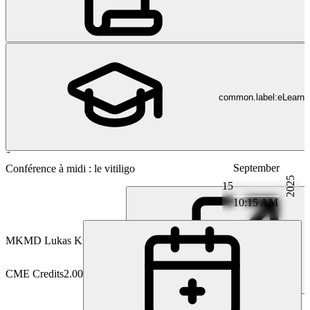
common.label:eLearni
September
Dermatologie
Conférence à midi : le vitiligo
2025
15
10:15 AM
MK
MD Lukas Krähenbühl
CME Credits
2.00