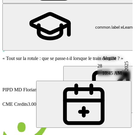
common.label:eLearni
August
Orthopédie
« Tout sur la rotule : que se passe-t-il lorsque le train déraille ? »
2025
28
10:45 AM
PI
PD MD Florian B. Imhoff
CME Credits
3.00