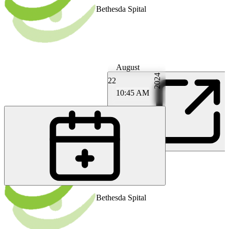
Bethesda Spital
August
2024
22
10:45 AM
PI
PD MD Florian B. Imhoff
Bethesda Spital