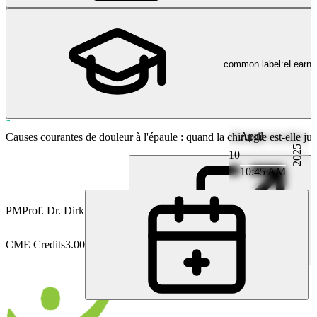
common.label:eLearni
April
Orthopédie
Causes courantes de douleur à l'épaule : quand la chirurgie est-elle jud
2025
10
10:45 AM
PM
Prof. Dr. Dirk Maier
CME Credits
3.00