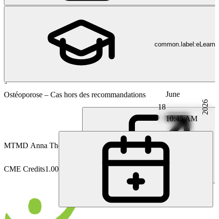
common.label:eLearni
June
Endocrinologie
Ostéoporose – Cas hors des recommandations
2026
18
10:45 AM
MT
MD Anna Thoma
CME Credits
1.00