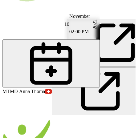
November
2022
10
02:00 PM
PG
Prof. MD Stephan Gadola
MT
MD Anna Thoma