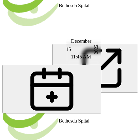
Bethesda Spital
December
2022
15
11:45 AM
MT
MD Anna Thoma
Bethesda Spital