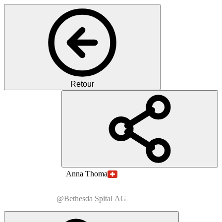
Retour
MT
MD
Anna
Thoma
@Bethesda Spital AG