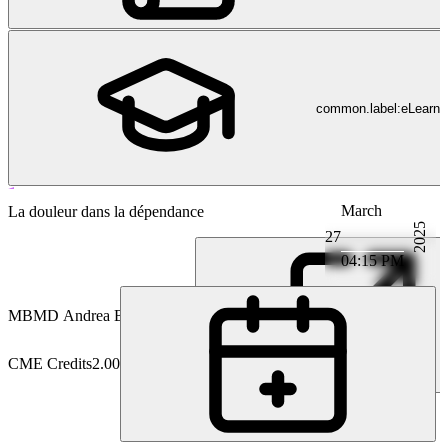
common.label:eLearni
March
Médecine de la douleur
La douleur dans la dépendance
2025
27
04:15 PM
MB
MD Andrea Berendes
CME Credits
2.00