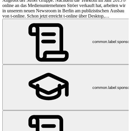
Angebot der Ströer Gruppe. Nachdem die Telekom im Jahr 2015 t-
online an das Medienunternehmen Ströer verkauft hat, arbeiten wir
in unserem neuen Newsroom in Berlin am publizistischen Ausbau
von t-online. Schon jetzt erreicht t-online über Desktop,
Smartphones, Tablets, Social Media und das Public-Video-
Netzwerk von Ströer in Innenstädten, Bahnhöfen und
Einkaufszentren 47 Millionen Nutzer pro Monat. Die redaktionellen
Inhalte für t-online werden von der Ströer News Publishing GmbH
common.label:sponso
bereitgestellt, einem Team aus mehr als 180 Redakteurinnen und
Redakteuren.
common.label:sponsor