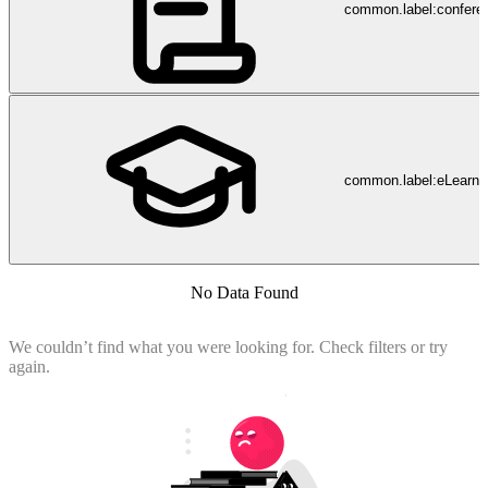
common.label:confere
common.label:eLearni
No Data Found
We couldn’t find what you were looking for. Check filters or try
again.