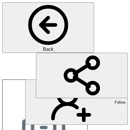
Back
t-online
Follow