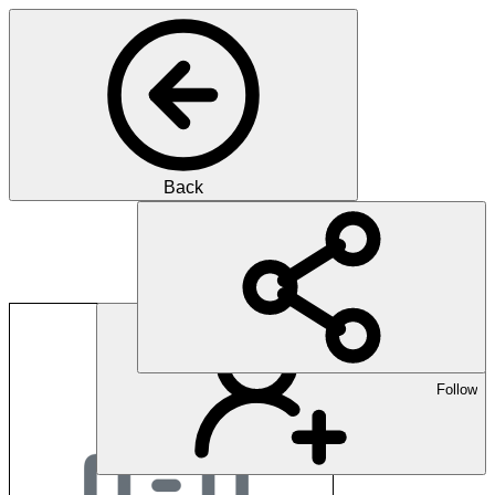
Back
SVA St.Gallen
Follow