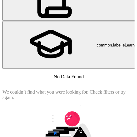
common.label:eLearni
No Data Found
We couldn’t find what you were looking for. Check filters or try
again.