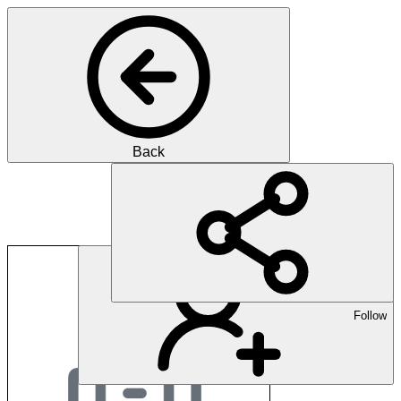
Back
Psychiatrie Baselland
Follow