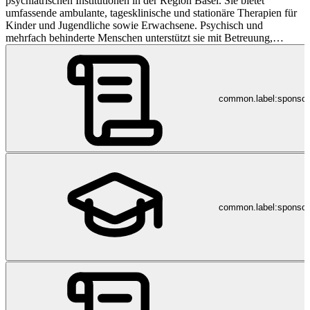
psychiatrischen Institutionen in der Region Basel. Sie bietet
umfassende ambulante, tagesklinische und stationäre Therapien für
Kinder und Jugendliche sowie Erwachsene. Psychisch und
mehrfach behinderte Menschen unterstützt sie mit Betreuung,
Beherbergung und Arbeitsintegration (www.inclusioplus.ch).
Zudem führt sie das arbeitspsychiatrische Kompetenzzentrum
WorkMed (www.workmed.ch). Die PBL beschäftigt an mehreren
Standorten im Kanton Basel-Landschaft mehr als 1‘300
common.label:sponso
Mitarbeitende und behandelt, betreut und berät pro Jahr über 15‘000
Patientinnen und Patienten.
common.label:sponsor