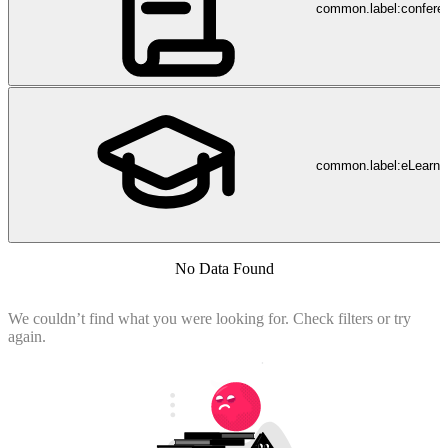
common.label:confere
common.label:eLearni
No Data Found
We couldn’t find what you were looking for. Check filters or try
again.