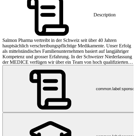
Description
Salmon Pharma vertreibt in der Schweiz seit über 40 Jahren
hauptsächlich verschreibungspflichtige Medikamente. Unser Erfolg
als mittelständisches Familienunternehmen basiert auf langjähriger
Kompetenz und grosser Erfahrung. In der Schweizer Niederlassung
der MEDICE verfügen wir über ein Team von hoch qualifizierten
Fachleuten aus dem Pharmabereich. Salmon Pharma GmbH hat sich
zum Ziel gesetzt, täglich höchste Qualität anzustreben – und unsere
Leidenschaft für das Wohl der Patienten teilen.
common.label:sponso