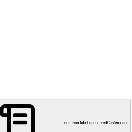
apharma (Schweiz) AG
m Plasma – Seit 1983 im Dienst der Gesundheit
common.label:sponsoredConferences