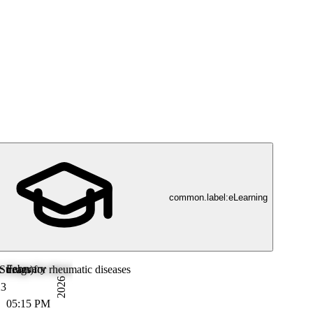
common.label:eLearning
February
-Stream)
 drugs for rheumatic diseases
2026
23
05:15 PM