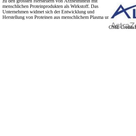
zu den grössten Herstellern von Arzneimitteln mit
menschlichen Proteinprodukten als Wirkstoff. Das
Unternehmen widmet sich der Entwicklung und
Herstellung von Proteinen aus menschlichem Plasma und –
Zelllinien. Als Familienunternehmen legt Octapharma
CME Credits
grossen Wert auf Investitionen, um etwas im Leben der
Menschen zu bewirken und folgt diesem Leitmotiv seit der
Unternehmensgründung im Jahr 1983 – denn es liegt uns
im Blut.