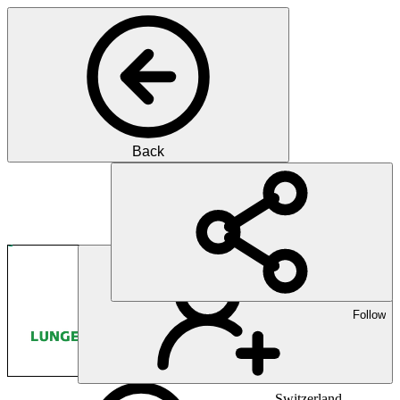
Back
Pharma
120 Jahre Engagement für 
Follow
Switzerland