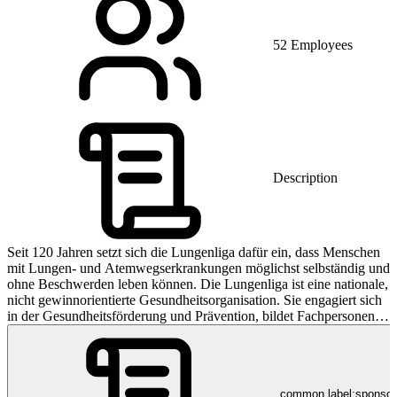
52 Employees
Description
Seit 120 Jahren setzt sich die Lungenliga dafür ein, dass Menschen
mit Lungen- und Atemwegserkrankungen möglichst selbständig und
ohne Beschwerden leben können. Die Lungenliga ist eine nationale,
nicht gewinnorientierte Gesundheitsorganisation. Sie engagiert sich
in der Gesundheitsförderung und Prävention, bildet Fachpersonen
aus und fördert Forschungsprojekte. Die Lungenliga begleitet über
114 000 Patientinnen und Patienten an 61 Standorten in der ganzen
Schweiz. Die 17 kantonalen und regionalen Lungenligen und die
Dachorganisation Lungenliga Schweiz beschäftigen insgesamt rund
common.label:sponso
800 Mitarbeitende.