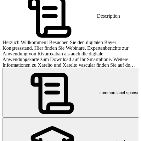
Description
Herzlich Willkommen! Besuchen Sie den digitalen Bayer-
Kongressstand. Hier finden Sie Webinare, Expertenberichte zur
Anwendung von Rivaroxaban als auch die digitale
Anwendungskarte zum Download auf Ihr Smartphone. Weitere
Informationen zu Xarelto und Xarelto vascular finden Sie auf dem
virtuellen Kongressstand von Bayer:
https://www.xarelto.ch/de/congress-hcp-entry/index.php Bitte
beachten Sie, dass sich die Inhalte am virtuellen Stand der Bayer
(Schweiz) AG ausschließlich an medizinische Fachpersonen aus der
common.label:sponso
Schweiz richten.