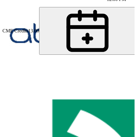
CME Credits
13.00