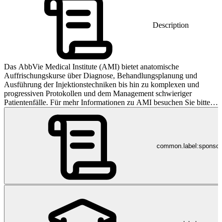
Description
Das AbbVie Medical Institute (AMI) bietet anatomische
Auffrischungskurse über Diagnose, Behandlungsplanung und
Ausführung der Injektionstechniken bis hin zu komplexen und
progressiven Protokollen und dem Management schwieriger
Patientenfälle. Für mehr Informationen zu AMI besuchen Sie bitte
www.ami-neuroscience.ch. Für weitere Informationen zu Duodopa
besuchen Sie bitte www.duodopa.ch. Weitere Informatione zu
Therapiebereichen von AbbVie finden Sie unter www.abbvie.ch.
common.label:sponso