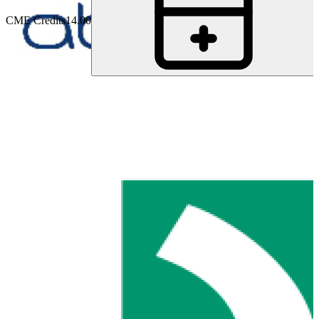
CME Credits
14.00