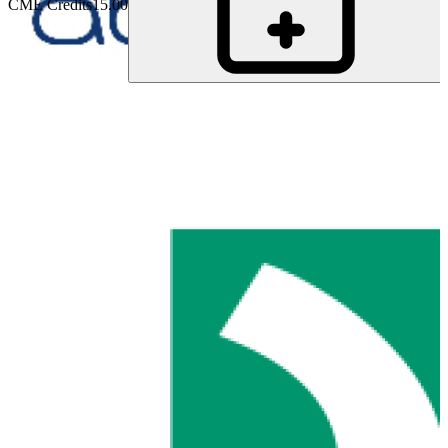
CME Credits
15.00