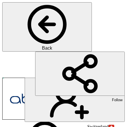
Back
Pharma
AbbVie Medical Institute: 
Follow
Switzerland