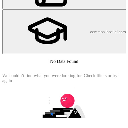
common.label:eLearni
No Data Found
We couldn’t find what you were looking for. Check filters or try
again.