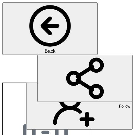
Back
Kantonsspital Obwal
Follow