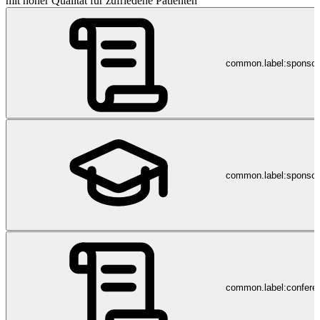
mit hoher Qualität für zufriedene Patienten
common.label:sponso
common.label:sponsor
common.label:confere