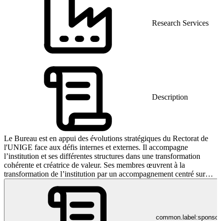
Research Services
Description
Le Bureau est en appui des évolutions stratégiques du Rectorat de
l'UNIGE face aux défis internes et externes. Il accompagne
l’institution et ses différentes structures dans une transformation
cohérente et créatrice de valeur. Ses membres œuvrent à la
transformation de l’institution par un accompagnement centré sur
l’humain, permettant à la communauté de s’améliorer et d’améliorer
l’institution. A cette fin, le Bureau fournit des solutions agiles,
innovantes et méthodologiquement rigoureuses. Le BT est une
structure de l'Université de Genève rattachée au Secrétariat Général.
common.label:sponso
Ses prestations sont organisées autour de trois pôles d’activité avec,