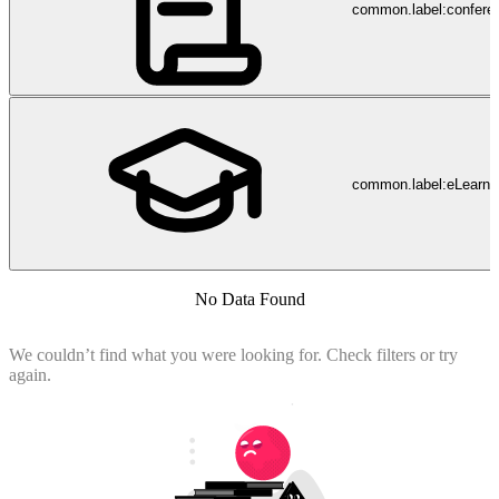
common.label:confere
common.label:eLearni
No Data Found
We couldn’t find what you were looking for. Check filters or try
again.