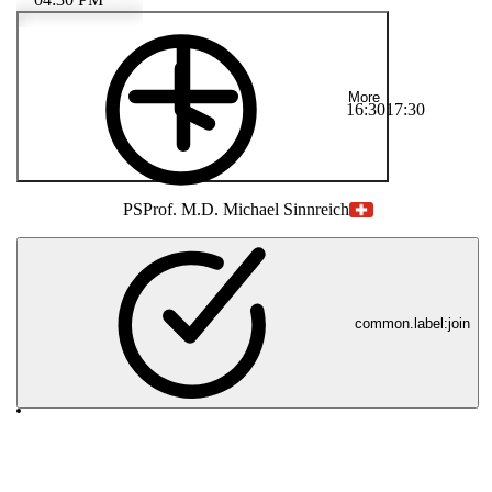
More
16:30
17:30
PS
Prof. M.D. Michael Sinnreich
common.label:join