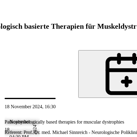
logisch basierte Therapien für Muskeldyst
nd
18 November 2024, 16:30
 Nov 2024 17:30
November
Pathophysiologically based therapies for muscular dystrophies
2024
18
,
Referent: Prof. Dr. med. Michael Sinnreich - Neurologische Poliklinik
04:30 PM