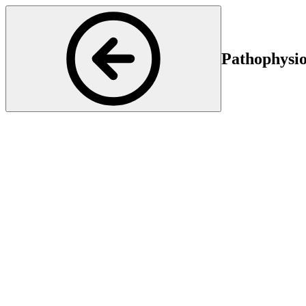
Pathophysio
Neurology
Start
E
18 Nov 2024 16:30
18
Referent: Prof. Dr. med. Michael Sinnreich - Neurologische Poliklinik