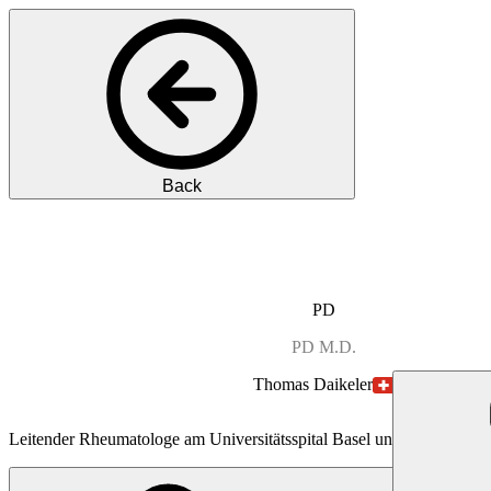
Back
PD
PD
M.D.
Thomas
Daikeler
Leitender Rheumatologe am Universitätsspital Basel und Experte für