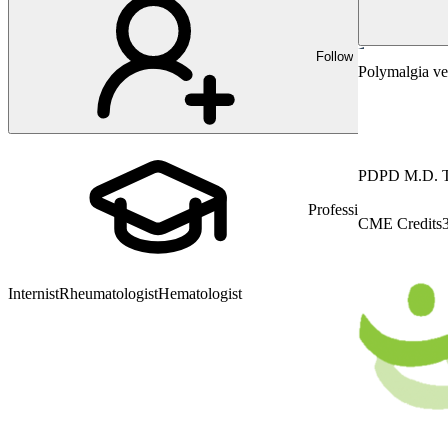
Follow
Rheumatolog
Polymalgia ve
PD
PD M.D. T
Profession
CME Credits
Internist
Rheumatologist
Hematologist