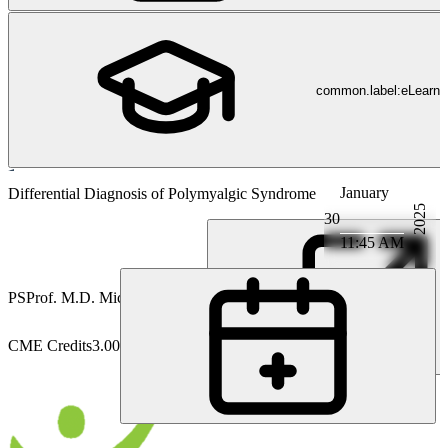
common.label:eLearni
January
Rheumatology
Differential Diagnosis of Polymyalgic Syndrome
2025
30
11:45 AM
PS
Prof. M.D. Michael Seitz
CME Credits
3.00