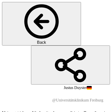
Back
PD
Prof.
Dr.
Justus
Duyster
@Universitätsklinikum Freiburg