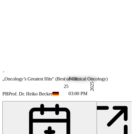
June
Oncology
„Oncology’s Greatest Hits“ (Best of Clinical Oncology)
2025
25
03:00 PM
PB
Prof. Dr. Heiko Becker
PB
Prof. M.D. Martin Bentz