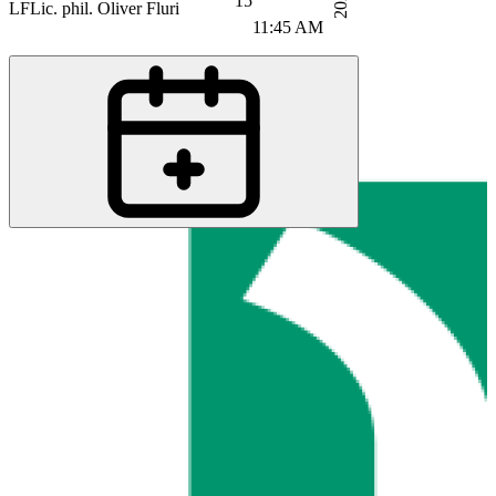
2023
15
LF
Lic. phil. Oliver Fluri
11:45 AM
BN
Bartlomiej Niznik