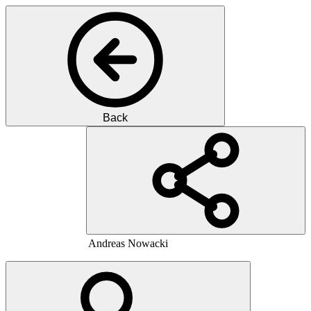
Back
MN
M.D.
Andreas
Nowacki