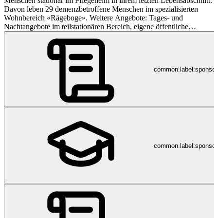
Menschen stationär im Pflegeheim in ihrem letzten Lebensabschnitt.
Davon leben 29 demenzbetroffene Menschen im spezialisierten
Wohnbereich «Rägeboge». Weitere Angebote: Tages- und
Nachtangebote im teilstationären Bereich, eigene öffentliche
Hausarztpraxis, 16 Logis «Pflegenahes Wohnen», 90
Alterswohnungen, öffentliches Restaurant sowie weitere
Dienstleistungen für die ältere Bevölkerung. Die Obesunne wurde
1963 gegründet und ist mit rund 190 Mitarbeitenden aus 26
common.label:sponso
Nationen eine der grössten Arbeitgeberinnen in Arlesheim.
common.label:sponsor