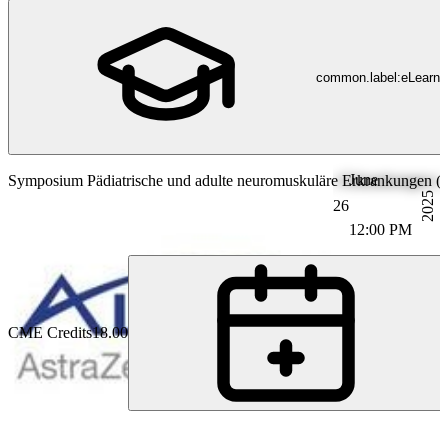
common.label:eLearni
June
Symposium Pädiatrische und adulte neuromuskuläre Erkrankungen (v
2025
26
12:00 PM
CME Credits
18.00