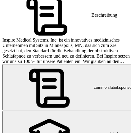
Beschreibung
Inspire Medical Systems, Inc. ist ein innovatives medizinisches
Unternehmen mit Sitz in Minneapolis, MN, das sich zum Ziel
gesetzt hat, den Standard für die Behandlung der obstruktiven
Schlafapnoe zu verbessern und neu zu definieren. Bei Inspire setzen
wir uns zu 100 % für unsere Patienten ein. Wir glauben an den
Aufbau enger Beziehungen zu Ärzten und medizinischem
Fachpersonal, damit wir unsere Patienten bei der Bewältigung dieser
schwierigen Erkrankung direkt unterstützen und für sie eintreten
können. Wir haben ein tiefes Verständnis für die Komplexität und
common.label:sponso
die Schwierigkeiten, die eine obstruktive Schlafapnoe mit sich
bringt, und sind daher stets bestrebt, jedem Patienten die Hilfe
zukommen zu lassen, die er benötigt. Unsere revolutionäre
Technologie ist das erste von der FDA zugelassene Gerät für
obstruktive Schlafapnoe, das die eigentliche Ursache der
Schlafapnoe behandelt, indem es im Inneren des Körpers mit dem
natürlichen Atmungsprozess des Patienten zusammenarbeitet.
Unsere sichere und nachweislich wirksame Technologie verbessert
die Lebensqualität, indem sie denjenigen, die mit ihrer derzeitigen