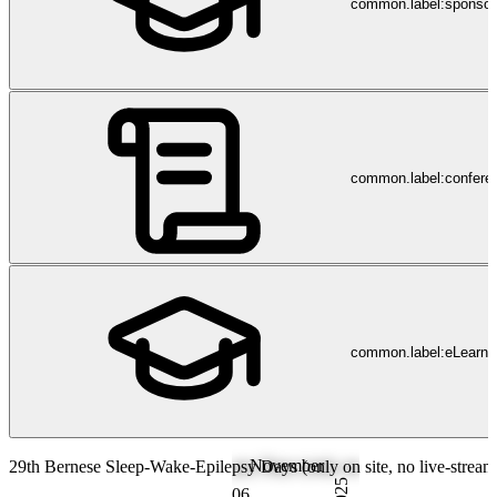
common.label:sponsor
Behandlung der obstruktiven Schlafapnoe zu kämpfen haben, einen
lebensverändernden Schlaf ermöglicht. Inspire wurde im Jahr 2007
gegründet, als die Inspire-Technologie, sowie das technologische
Portfolio und Patente von Medtronic (NYSE: MDT) ausgegliedert
wurden. Besuchen Sie uns auch auf Youtube » oder Instagram »
www.InspireSleep.ch www.InspireSleep.com Inspire Therapie –
Schlafapnoe-Behandlung ohne CPAP-Maske
common.label:confere
common.label:eLearni
November
29th Bernese Sleep-Wake-Epilepsy Days (only on site, no live-stream
2025
06